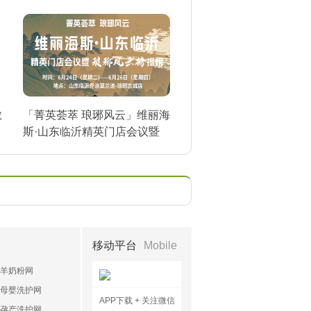
敏
「菁英荟萃 琅琊风云」维丽海
斯·山东临沂精英门店会议暨
琅琊风云榜揭榜
移动平台
Mobile
羊奶粉网
母婴洗护网
APP下载 + 关注微信
孕产洗护网