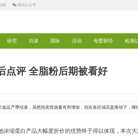
动版
微信公众号
研究
访谈
国际
活动
母婴财经
检测
盘后点评 全脂粉后期被看好
，新西兰临近产季结束，虽然拍卖投放量有所增加，但在各区域买盘推动下，
缩蛋白产品大幅度折价的优势终于得以体现，本次大涨6.