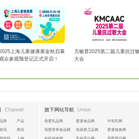
2025上海儿童健康展金秋启幕
亢敏君2025第二届儿童抗过
观众参观预登记正式开启！
大会
目
Channel
旗下网站导航
Union
品牌
产品
母婴乳品网
婴童食品网
牛初乳网
资讯
商讯
母婴营养食品网
纸尿裤卫品网
婴童辅食网
商学院
人物
有机辅食网
乳铁蛋白网
母婴用品网