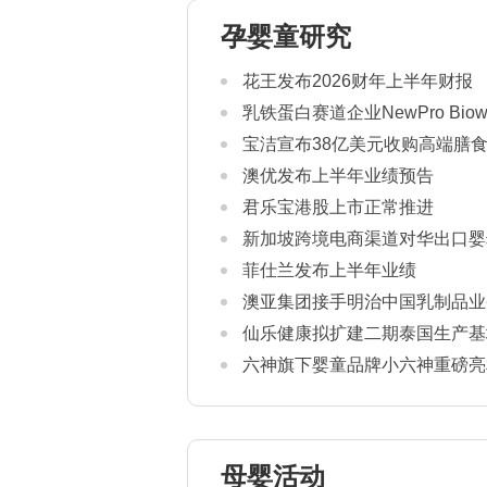
孕婴童研究
花王发布2026财年上半年财报
乳铁蛋白赛道企业NewPro Bio
宝洁宣布38亿美元收购高端膳食补
澳优发布上半年业绩预告
君乐宝港股上市正常推进
新加坡跨境电商渠道对华出口婴
康证书通关要求
菲仕兰发布上半年业绩
澳亚集团接手明治中国乳制品业
仙乐健康拟扩建二期泰国生产基
六神旗下婴童品牌小六神重磅亮相2
母婴活动