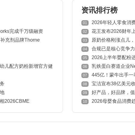
资讯排行榜
2026年轻人零食
01
works完成千万级融资
花王发布2026财年
02
充剂品牌Thorne
原奶价格刚涨点儿，
03
退市
合规已是核心竞争力
04
意见
2026上半年婴配粉
05
国家下降！
幼儿配方奶粉新增官方健
乳铁蛋白赛道企业New
06
445亿！蒙牛出手
07
务
宝洁宣布38亿美元收
08
地
好产品，好品牌，值得被
09
中国孕婴童产业奖获奖榜
026CBME
2026母婴食品消
10
定感