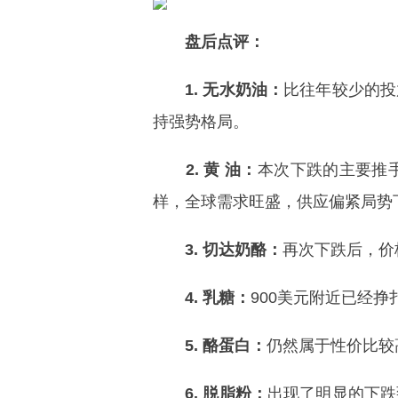
盘后点评：
1. 无水奶油：
比往年较少的投
持强势格局。
2. 黄 油：
本次下跌的主要推
样，全球需求旺盛，供应偏紧局势
3. 切达奶酪：
再次下跌后，价
4. 乳糖：
900美元附近已经
5. 酪蛋白：
仍然属于性价比较
6. 脱脂粉：
出现了明显的下跌