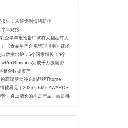
消费报告：从解馋到情绪陪伴
上半年财报
乳企半年报预告中就有人翻盘有人
！ 《食品生产合规管理指南》征求
进口数据出炉，5个国家增长！4个
Pro Bioworks完成千万级融资
一举整合牧场资产
购高端膳食补充剂品牌Thorne
看见｜2026 CBME AWARDS
单揭晓
费趋势：真正增长的不是产品，而是确