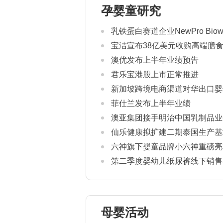
孕婴童研究
乳铁蛋白赛道企业NewPro Bio
宝洁宣布38亿美元收购高端膳食补
澳优发布上半年业绩预告
君乐宝港股上市正常推进
新加坡跨境电商渠道对华出口婴
康证书通关要求
菲仕兰发布上半年业绩
澳亚集团接手明治中国乳制品业
仙乐健康拟扩建二期泰国生产基
六神旗下婴童品牌小六神重磅亮相2
第二季度婴幼儿纸尿裤线下销售额
母婴活动