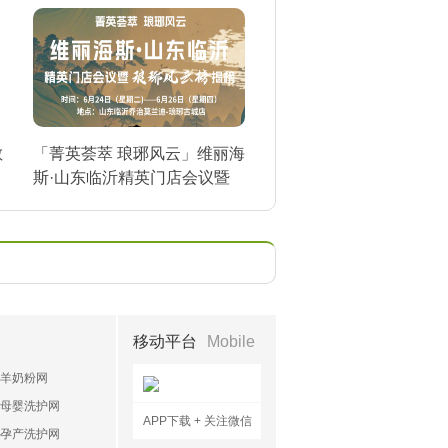
敏
「菁英荟萃 琅琊风云」维丽海
斯·山东临沂精英门店会议暨
琅琊风云榜揭榜
移动平台
Mobile
羊奶粉网
母婴洗护网
APP下载 + 关注微信
孕产洗护网