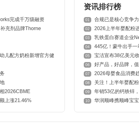
资讯排行榜
works完成千万级融资
合规已是核心竞争力
01
意见
充剂品牌Thorne
2026上半年婴配粉
02
国家下降！
乳铁蛋白赛道企业New
03
445亿！蒙牛出手
04
幼儿配方奶粉新增官方健
宝洁宣布38亿美元收
05
好产品，好品牌，值得被
06
中国孕婴童产业奖获奖榜
务
2026母婴食品消
07
定感
地
关注！上半年婴配粉
08
清粉数量双位数下滑！
026CBME
年销53亿的钙铁锌
09
上涨21.46%
华润顺峰携顺峰宝宝
10