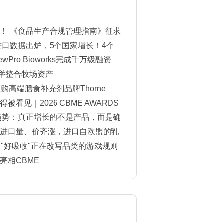
！ 《食品生产合规管理指南》征求
进口数据出炉，5个国家增长！4个
Pro Bioworks完成千万级融资
一举整合牧场资产
购高端膳食补充剂品牌Thorne
看见｜2026 CBME AWARDS
单揭晓
费趋势：真正增长的不是产品，而是确
进口量、价齐涨，进口自欧盟的乳
，"好吸收"正在改写品类的游戏规则
亮相CBME