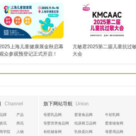
2025上海儿童健康展金秋启幕
亢敏君2025第二届儿童抗过
观众参观预登记正式开启！
大会
目
Channel
旗下网站导航
Union
品牌
产品
母婴乳品网
婴童食品网
牛初乳网
资讯
商讯
母婴营养食品网
纸尿裤卫品网
婴童辅食网
商学院
人物
有机辅食网
乳铁蛋白网
母婴用品网