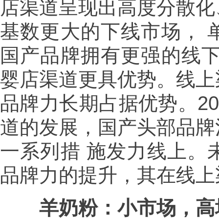
店渠道呈现出高度分散化
基数更大的下线市场， 
国产品牌拥有更强的线下
婴店渠道更具优势。线上
品牌力长期占据优势。20
道的发展，国产头部品牌
一系列措 施发力线上。
品牌力的提升，其在线上
羊奶粉：小市场，高