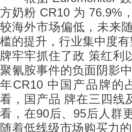
方奶粉 CR10 为 76
较海外市场偏低，未来随
槛的提升，行业集中度有
牌牢牢抓住了政 策红利
聚氰胺事件的负面阴影中走
年CR10 中国产品牌的
看，国产品 牌在三四线
看，在90后、95后人群
随着低线级市场购买力的