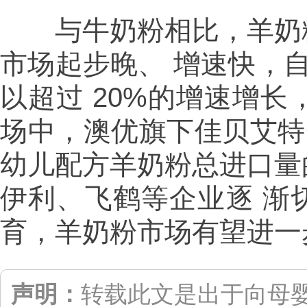
与牛奶粉相比，羊奶粉
市场起步晚、 增速快，自
以超过 20%的增速增长
场中，澳优旗下佳贝艾特一
幼儿配方羊奶粉总进口量
伊利、飞鹤等企业逐 渐
育，羊奶粉市场有望进一
声明：
转载此文是出于向母