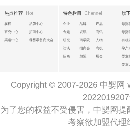
热点推荐
Hot
特色栏目
Channel
旗
婴榜
品牌中心
企业
品牌
产品
母婴
研究中心
招商中心
专题
资讯
商讯
母婴
渠道中心
母婴零售商大会
研究
商学院
人物
有机
访谈
招商会
商机
孕产
招商
加盟
展会
婴童
婴童
Copyright © 2007-2026
中婴网
202201920
为了您的权益不受侵害，中婴网提
考察欲加盟代理