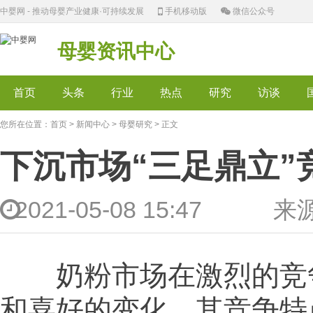
中婴网 - 推动母婴产业健康·可持续发展
手机移动版
微信公众号
母婴资讯中心
首页
头条
行业
热点
研究
访谈
您所在位置：
首页
>
新闻中心
>
母婴研究
> 正文
下沉市场“三足鼎立”
2021-05-08 15:47 
奶粉市场在激烈的竞争
和喜好的变化，其竞争特