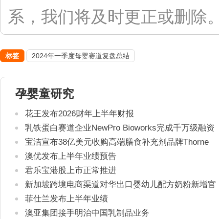
系，我们将及时更正或删除。联系
标签
2024年一季度母婴赛道复盘总结
孕婴童研究
花王发布2026财年上半年财报
乳铁蛋白赛道企业NewPro Bioworks完成千万级融资
宝洁宣布38亿美元收购高端膳食补充剂品牌Thorne
澳优发布上半年业绩预告
君乐宝港股上市正常推进
新加坡跨境电商渠道对华出口婴幼儿配方奶粉新增官
方健康证书通关要求
菲仕兰发布上半年业绩
澳亚集团接手明治中国乳制品业务