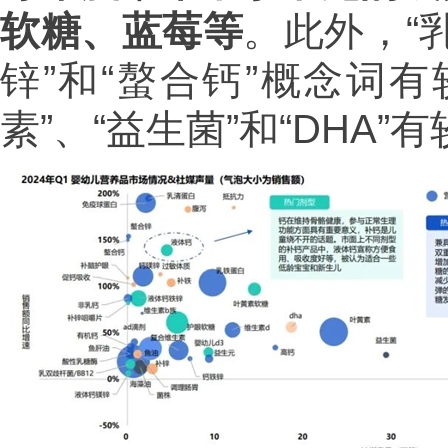
软糖、蓝莓等
。此外，“
锌”和“螯合钙”概念词
素”、“益生菌”和“DHA