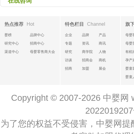
在线咨询
热点推荐
Hot
特色栏目
Channel
旗
婴榜
品牌中心
企业
品牌
产品
母婴
研究中心
招商中心
专题
资讯
商讯
母婴
渠道中心
母婴零售商大会
研究
商学院
人物
有机
访谈
招商会
商机
孕产
招商
加盟
展会
婴童
婴童
Copyright © 2007-2026
中婴网
202201920
为了您的权益不受侵害，中婴网提