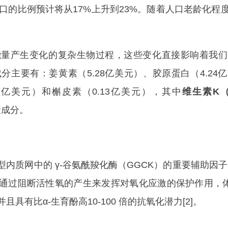
人口的比例预计将从17%上升到23%。随着人口老龄化
产生变化的复杂生物过程，这些变化直接影响着我们的整
主要有：姜黄素（5.28亿美元）、胶原蛋白（4.24亿
19亿美元）和槲皮素（0.13亿美元），其中
维生素K（
衰成分。
质网中的 γ-谷氨酰羧化酶（GGCK）的重要辅助因子，主
K通过阻断活性氧的产生来发挥对氧化应激的保护作用，
有比α-生育酚高10-100 倍的抗氧化潜力[2]。