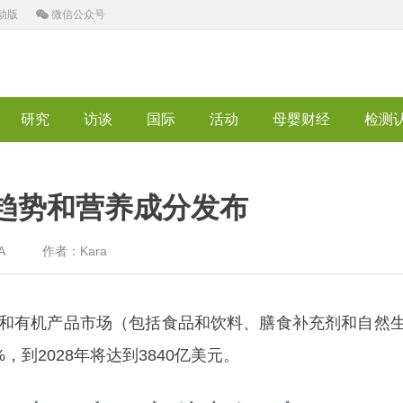
动版
微信公众号
研究
访谈
国际
活动
母婴财经
检测
康趋势和营养成分发布
FTA 作者：Kara
然和有机产品市场（包括食品和饮料、膳食补充剂和自然
，到2028年将达到3840亿美元。