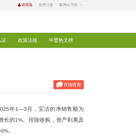
请登陆
免费注册
网站导航
认证
政策法规
中婴热文榜
025年1—3月，宝洁的净销售额为
占增长的1%。排除收购，资产剥离及
0%。