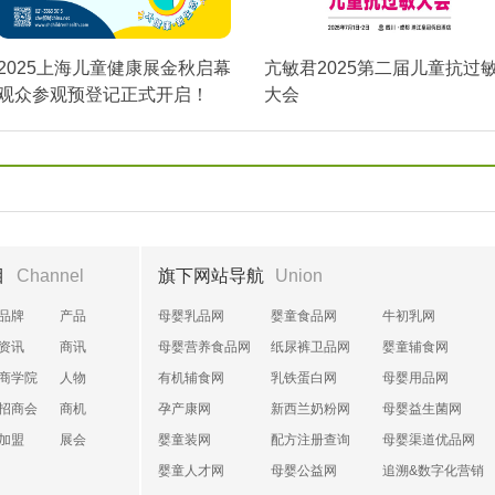
2025上海儿童健康展金秋启幕
亢敏君2025第二届儿童抗过
观众参观预登记正式开启！
大会
目
Channel
旗下网站导航
Union
品牌
产品
母婴乳品网
婴童食品网
牛初乳网
资讯
商讯
母婴营养食品网
纸尿裤卫品网
婴童辅食网
商学院
人物
有机辅食网
乳铁蛋白网
母婴用品网
招商会
商机
孕产康网
新西兰奶粉网
母婴益生菌网
加盟
展会
婴童装网
配方注册查询
母婴渠道优品网
婴童人才网
母婴公益网
追溯&数字化营销