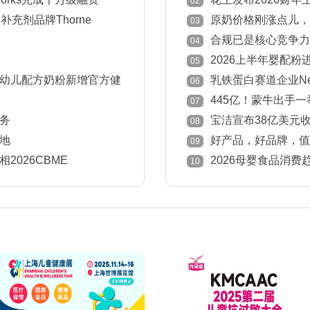
02
充剂品牌Thorne
原奶价格刚涨点儿，
03
退市
合规已是核心竞争力
04
意见
2026上半年婴配粉
05
国家下降！
幼儿配方奶粉新增官方健
乳铁蛋白赛道企业New
06
445亿！蒙牛出手
07
务
宝洁宣布38亿美元收
08
地
好产品，好品牌，值得被
09
中国孕婴童产业奖获奖榜
026CBME
2026母婴食品消
10
定感