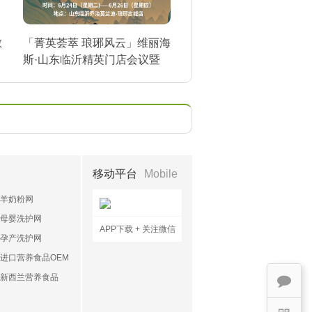
敏
「菁英荟萃 琅琊风云」维丽海
斯·山东临沂精英门店会议暨
琅琊风云榜揭榜
移动平台
Mobile
羊奶粉网
母婴洗护网
APP下载 + 关注微信
孕产洗护网
进口营养食品OEM
新西兰营养食品
OEM