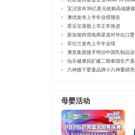
宝洁宣布38亿美元收购高端膳食补
澳优发布上半年业绩预告
君乐宝港股上市正常推进
新加坡跨境电商渠道对华出口婴
康证书通关要求
菲仕兰发布上半年业绩
澳亚集团接手明治中国乳制品业
仙乐健康拟扩建二期泰国生产基
六神旗下婴童品牌小六神重磅亮相2
母婴活动