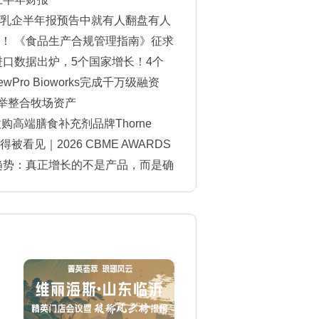
乳企半年报预告中就有人翻盘有人
！ 《食品生产合规管理指南》征求
进口数据出炉，5个国家增长！4个
Pro Bioworks完成千万级融资
一举整合牧场资产
购高端膳食补充剂品牌Thorne
看见｜2026 CBME AWARDS
单揭晓
费趋势：真正增长的不是产品，而是确