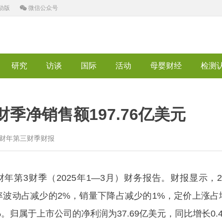
动版
微信公众号
研究
访谈
国际
活动
母婴财经
检测
财季净销售额197.76亿美元
25财年第三财季财报
第3财季（2025年1—3月）财务报告。财报显示，2
，汇率波动占减少的2%，销量下降占减少的1%，定价上涨
归属于上市公司的净利润为37.69亿美元，同比增长0.4