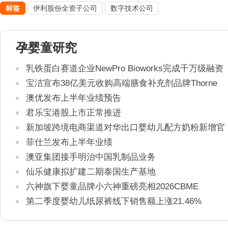
标签
伊利股份全资子公司
数字技术公司
孕婴童研究
乳铁蛋白赛道企业NewPro Bioworks完成千万级融资
宝洁宣布38亿美元收购高端膳食补充剂品牌Thorne
澳优发布上半年业绩预告
君乐宝港股上市正常推进
新加坡跨境电商渠道对华出口婴幼儿配方奶粉新增官
方健康证书通关要求
菲仕兰发布上半年业绩
澳亚集团接手明治中国乳制品业务
仙乐健康拟扩建二期泰国生产基地
六神旗下婴童品牌小六神重磅亮相2026CBME
第二季度婴幼儿纸尿裤线下销售额上涨21.46%