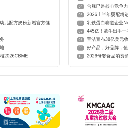
退市
合规已是核心竞争力
04
意见
2026上半年婴配粉
05
国家下降！
幼儿配方奶粉新增官方健
乳铁蛋白赛道企业New
06
445亿！蒙牛出手
07
务
宝洁宣布38亿美元收
08
地
好产品，好品牌，值得被
09
中国孕婴童产业奖获奖榜
026CBME
2026母婴食品消
10
定感