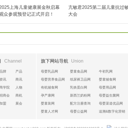
2025上海儿童健康展金秋启幕
亢敏君2025第二届儿童抗过
观众参观预登记正式开启！
大会
目
Channel
旗下网站导航
Union
品牌
产品
母婴乳品网
婴童食品网
牛初乳网
资讯
商讯
母婴营养食品网
纸尿裤卫品网
婴童辅食网
商学院
人物
有机辅食网
乳铁蛋白网
母婴用品网
招商会
商机
孕产康网
新西兰奶粉网
母婴益生菌网
加盟
展会
婴童装网
配方注册查询
母婴渠道优品网
婴童人才网
母婴公益网
追溯&数字化营销