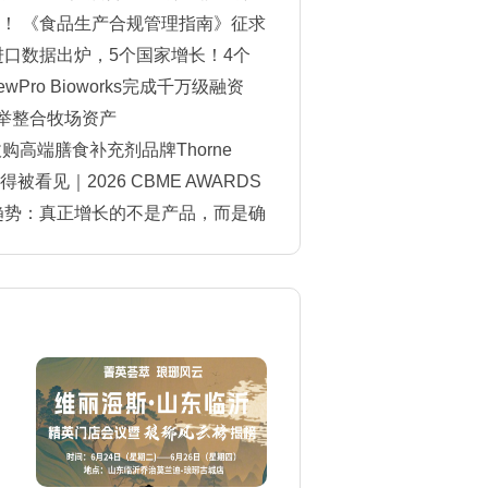
！ 《食品生产合规管理指南》征求
进口数据出炉，5个国家增长！4个
Pro Bioworks完成千万级融资
一举整合牧场资产
购高端膳食补充剂品牌Thorne
看见｜2026 CBME AWARDS
单揭晓
费趋势：真正增长的不是产品，而是确