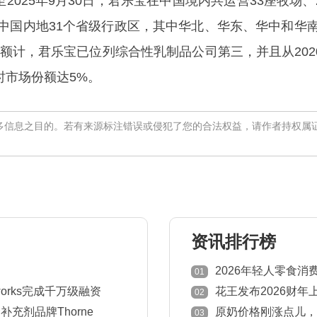
截至2025年9月30日，君乐宝在中国境内共运营33座牧场
中国内地31个省级行政区，其中华北、华东、华中和华
售额计，君乐宝已位列综合性乳制品公司第三，并且从2020
时市场份额达5%。
多信息之目的。若有来源标注错误或侵犯了您的合法权益，请作者持权属
资讯排行榜
2026年轻人零食
01
works完成千万级融资
花王发布2026财年
02
充剂品牌Thorne
原奶价格刚涨点儿，
03