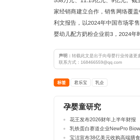
558万元、11.15亿元、9亿元。
家经销商建立合作，销售网络覆盖
利文报告，以2024年中国市场零
婴幼儿配方奶粉企业前3，2024年
声明：
转载此文是出于向母婴行业传递更
联系方式：168466559@qq.com
标签
君乐宝
乳企
孕婴童研究
花王发布2026财年上半年财报
乳铁蛋白赛道企业NewPro Bio
宝洁宣布38亿美元收购高端膳食补