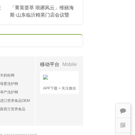
敏
「菁英荟萃 琅琊风云」维丽海
斯·山东临沂精英门店会议暨
琅琊风云榜揭榜
移动平台
Mobile
羊奶粉网
母婴洗护网
APP下载 + 关注微信
孕产洗护网
进口营养食品OEM
新西兰营养食品
OEM