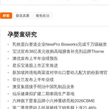
标签
肠道真菌
瘤免疫治
孕婴童研究
乳铁蛋白赛道企业NewPro Bioworks完成千万级融资
宝洁宣布38亿美元收购高端膳食补充剂品牌Thorne
澳优发布上半年业绩预告
君乐宝港股上市正常推进
新加坡跨境电商渠道对华出口婴幼儿配方奶粉新增官
方健康证书通关要求
菲仕兰发布上半年业绩
澳亚集团接手明治中国乳制品业务
仙乐健康拟扩建二期泰国生产基地
六神旗下婴童品牌小六神重磅亮相2026CBME
第二季度婴幼儿纸尿裤线下销售额上涨21.46%