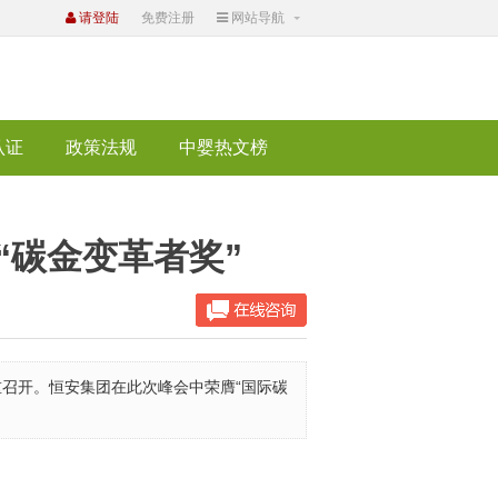
请登陆
免费注册
网站导航
认证
政策法规
中婴热文榜
“碳金变革者奖”
隆重召开。恒安集团在此次峰会中荣膺“国际碳