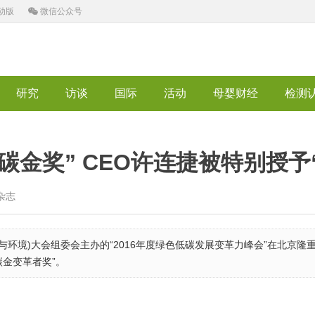
动版
微信公众号
研究
访谈
国际
活动
母婴财经
检测
碳金奖” CEO许连捷被特别授予
杂志
经济与环境)大会组委会主办的“2016年度绿色低碳发展变革力峰会”在北京
碳金变革者奖”。