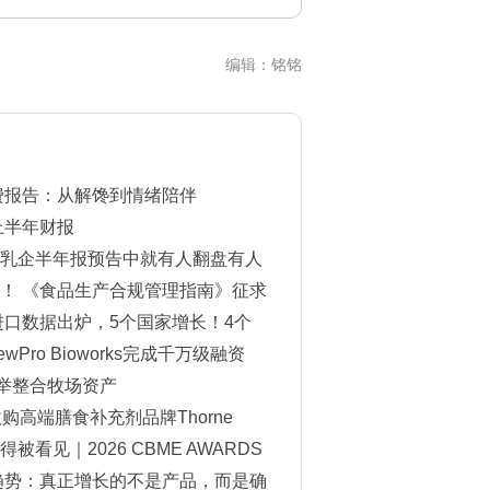
编辑：铭铭
消费报告：从解馋到情绪陪伴
上半年财报
乳企半年报预告中就有人翻盘有人
！ 《食品生产合规管理指南》征求
进口数据出炉，5个国家增长！4个
Pro Bioworks完成千万级融资
一举整合牧场资产
购高端膳食补充剂品牌Thorne
看见｜2026 CBME AWARDS
单揭晓
费趋势：真正增长的不是产品，而是确