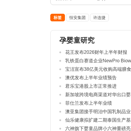
标签
恒安集团
许连捷
孕婴童研究
花王发布2026财年上半年财报
乳铁蛋白赛道企业NewPro Bio
宝洁宣布38亿美元收购高端膳食补
澳优发布上半年业绩预告
君乐宝港股上市正常推进
新加坡跨境电商渠道对华出口婴
康证书通关要求
菲仕兰发布上半年业绩
澳亚集团接手明治中国乳制品业
仙乐健康拟扩建二期泰国生产基
六神旗下婴童品牌小六神重磅亮相2