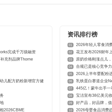
资讯排行榜
2026年轻人零食
01
works完成千万级融资
花王发布2026财年
02
充剂品牌Thorne
原奶价格刚涨点儿，
03
退市
合规已是核心竞争力
04
意见
2026上半年婴配粉
05
国家下降！
幼儿配方奶粉新增官方健
乳铁蛋白赛道企业New
06
445亿！蒙牛出手
07
务
宝洁宣布38亿美元收
08
地
好产品，好品牌，值得被
09
中国孕婴童产业奖获奖榜
026CBME
2026母婴食品消
10