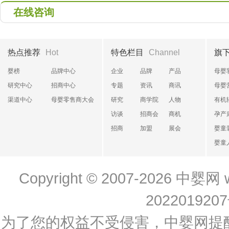
在线咨询
热点推荐
Hot
特色栏目
Channel
旗
婴榜
品牌中心
企业
品牌
产品
母婴
研究中心
招商中心
专题
资讯
商讯
母婴
渠道中心
母婴零售商大会
研究
商学院
人物
有机
访谈
招商会
商机
孕产
招商
加盟
展会
婴童
婴童
Copyright © 2007-2026
中婴网
202201920
为了您的权益不受侵害，中婴网提