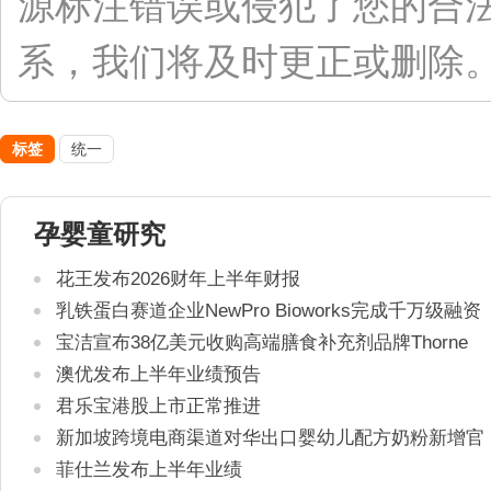
源标注错误或侵犯了您的合
系，我们将及时更正或删除。联系
标签
统一
孕婴童研究
花王发布2026财年上半年财报
乳铁蛋白赛道企业NewPro Bioworks完成千万级融资
宝洁宣布38亿美元收购高端膳食补充剂品牌Thorne
澳优发布上半年业绩预告
君乐宝港股上市正常推进
新加坡跨境电商渠道对华出口婴幼儿配方奶粉新增官
方健康证书通关要求
菲仕兰发布上半年业绩