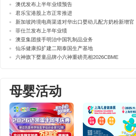
澳优发布上半年业绩预告
君乐宝港股上市正常推进
新加坡跨境电商渠道对华出口婴幼儿配方奶粉新增官
方健康证书通关要求
菲仕兰发布上半年业绩
澳亚集团接手明治中国乳制品业务
仙乐健康拟扩建二期泰国生产基地
六神旗下婴童品牌小六神重磅亮相2026CBME
母婴活动