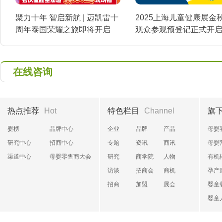
聚力十年 智启新航 | 迈凯雷十
2025上海儿童健康展金
周年泰国荣耀之旅即将开启
观众参观预登记正式开
在线咨询
热点推荐
Hot
特色栏目
Channel
旗
婴榜
品牌中心
企业
品牌
产品
母婴
研究中心
招商中心
专题
资讯
商讯
母婴
渠道中心
母婴零售商大会
研究
商学院
人物
有机
访谈
招商会
商机
孕产
招商
加盟
展会
婴童
婴童