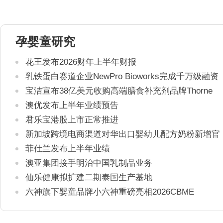
孕婴童研究
花王发布2026财年上半年财报
乳铁蛋白赛道企业NewPro Bioworks完成千万级融资
宝洁宣布38亿美元收购高端膳食补充剂品牌Thorne
澳优发布上半年业绩预告
君乐宝港股上市正常推进
新加坡跨境电商渠道对华出口婴幼儿配方奶粉新增官
方健康证书通关要求
菲仕兰发布上半年业绩
澳亚集团接手明治中国乳制品业务
仙乐健康拟扩建二期泰国生产基地
六神旗下婴童品牌小六神重磅亮相2026CBME