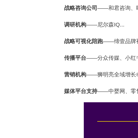
战略咨询公司
——和君咨询、叶
调研机构
——尼尔森IQ...‍‍‍
战略可视化陪跑
——缔壹品牌
传播平台
——分众传媒、小红书.
营销机构
——狮明亮全域增长®营
媒体平台支持
——中婴网、零