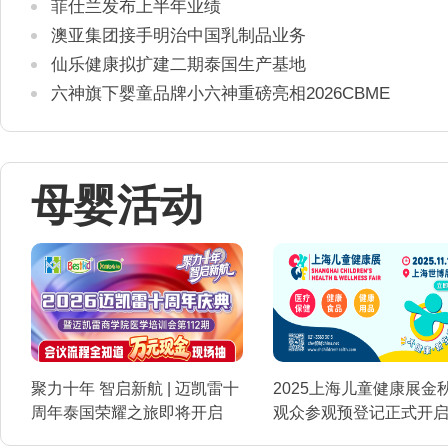
方健康证书通关要求
菲仕兰发布上半年业绩
澳亚集团接手明治中国乳制品业务
仙乐健康拟扩建二期泰国生产基地
六神旗下婴童品牌小六神重磅亮相2026CBME
母婴活动
聚力十年 智启新航 | 迈凯雷十
2025上海儿童健康展金
周年泰国荣耀之旅即将开启
观众参观预登记正式开