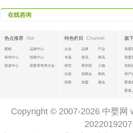
在线咨询
热点推荐
Hot
特色栏目
Channel
旗
婴榜
品牌中心
企业
品牌
产品
母婴
研究中心
招商中心
专题
资讯
商讯
母婴
渠道中心
母婴零售商大会
研究
商学院
人物
有机
访谈
招商会
商机
孕产
招商
加盟
展会
婴童
婴童
Copyright © 2007-2026
中婴网
202201920