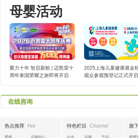
母婴活动
聚力十年 智启新航 | 迈凯雷十
2025上海儿童健康展金
周年泰国荣耀之旅即将开启
观众参观预登记正式开
在线咨询
热点推荐
Hot
特色栏目
Channel
旗
婴榜
品牌中心
企业
品牌
产品
母婴