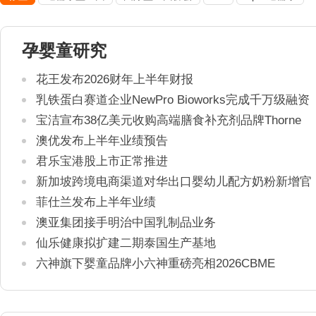
孕婴童研究
花王发布2026财年上半年财报
乳铁蛋白赛道企业NewPro Bioworks完成千万级融资
宝洁宣布38亿美元收购高端膳食补充剂品牌Thorne
澳优发布上半年业绩预告
君乐宝港股上市正常推进
新加坡跨境电商渠道对华出口婴幼儿配方奶粉新增官
方健康证书通关要求
菲仕兰发布上半年业绩
澳亚集团接手明治中国乳制品业务
仙乐健康拟扩建二期泰国生产基地
六神旗下婴童品牌小六神重磅亮相2026CBME