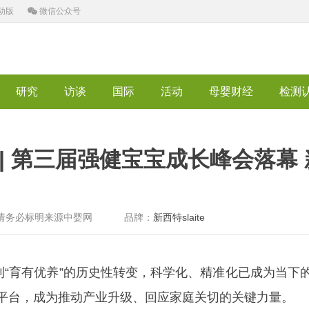
动版
微信公众号
研究
访谈
国际
活动
母婴财经
检测
 | 第三届强健宝宝成长峰会落幕
章，转发请务必标明来源中婴网 品牌：
新西特slaite
“育有优养”的历史性转变，科学化、精准化已成为当下
平台，成为推动产业升级、回应家庭关切的关键力量。