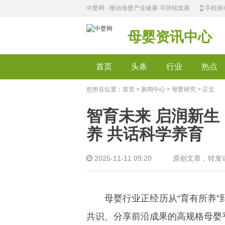
中婴网 - 推动母婴产业健康·可持续发展
手机移
母婴资讯中心
首页
头条
行业
热点
您所在位置：
首页
>
新闻中心
>
母婴研究
> 正文
智育未来 启润新生
养 共话科学养育
2025-11-11 09:20 原创文
母婴行业正经历从“育有所养”到
共识、分享前沿成果的高规格母婴