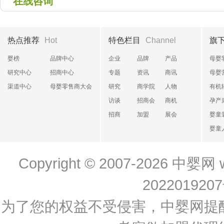
在线咨询
热点推荐
Hot
特色栏目
Channel
旗
婴榜
品牌中心
企业
品牌
产品
母婴
研究中心
招商中心
专题
资讯
商讯
母婴
渠道中心
母婴零售商大会
研究
商学院
人物
有机
访谈
招商会
商机
孕产
招商
加盟
展会
婴童
婴童
Copyright © 2007-2026
中婴网
202201920
为了您的权益不受侵害，中婴网提