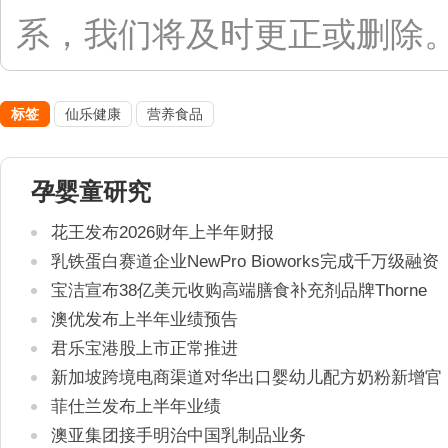
系，我们将及时更正或删除。联系
标签
仙乐健康
营养食品
孕婴童研究
花王发布2026财年上半年财报
乳铁蛋白赛道企业NewPro Bioworks完成千万级融资
宝洁宣布38亿美元收购高端膳食补充剂品牌Thorne
澳优发布上半年业绩预告
君乐宝港股上市正常推进
新加坡跨境电商渠道对华出口婴幼儿配方奶粉新增官
方健康证书通关要求
菲仕兰发布上半年业绩
澳亚集团接手明治中国乳制品业务