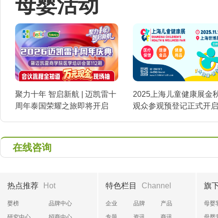
母婴活动
聚力十年 智启新航 | 迈凯雷十
2025上海儿童健康展金
周年泰国荣耀之旅即将开启
观众参观预登记正式开
在线咨询
热点推荐
Hot
特色栏目
Channel
旗
婴榜
品牌中心
企业
品牌
产品
母婴
研究中心
招商中心
专题
资讯
商讯
母婴