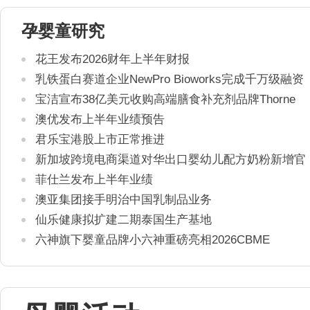
孕婴童研究
花王发布2026财年上半年财报
乳铁蛋白赛道企业NewPro Bioworks完成千万级融资
宝洁宣布38亿美元收购高端膳食补充剂品牌Thorne
澳优发布上半年业绩预告
君乐宝港股上市正常推进
新加坡跨境电商渠道对华出口婴幼儿配方奶粉新增官
方健康证书通关要求
菲仕兰发布上半年业绩
澳亚集团接手明治中国乳制品业务
仙乐健康拟扩建二期泰国生产基地
六神旗下婴童品牌小六神重磅亮相2026CBME