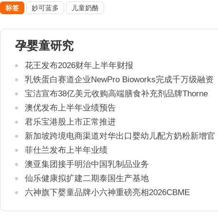
标签
妙可蓝多
儿童奶酪
孕婴童研究
花王发布2026财年上半年财报
乳铁蛋白赛道企业NewPro Bioworks完成千万级融资
宝洁宣布38亿美元收购高端膳食补充剂品牌Thorne
澳优发布上半年业绩预告
君乐宝港股上市正常推进
新加坡跨境电商渠道对华出口婴幼儿配方奶粉新增官
方健康证书通关要求
菲仕兰发布上半年业绩
澳亚集团接手明治中国乳制品业务
仙乐健康拟扩建二期泰国生产基地
六神旗下婴童品牌小六神重磅亮相2026CBME