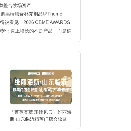
一举整合牧场资产
购高端膳食补充剂品牌Thorne
看见｜2026 CBME AWARDS
单揭晓
费趋势：真正增长的不是产品，而是确
敏
「菁英荟萃 琅琊风云」维丽海
斯·山东临沂精英门店会议暨
琅琊风云榜揭榜