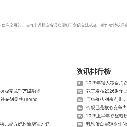
多信息之目的。若有来源标注错误或侵犯了您的合法权益，请作者持权属
资讯排行榜
2026年轻人零食
01
works完成千万级融资
花王发布2026财年
02
充剂品牌Thorne
原奶价格刚涨点儿，
03
退市
合规已是核心竞争力
04
意见
2026上半年婴配粉
05
国家下降！
幼儿配方奶粉新增官方健
乳铁蛋白赛道企业New
06