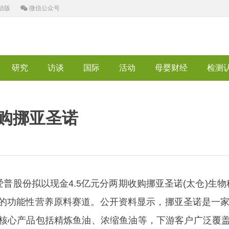
动版
微信公众号
研究
访谈
国际
活动
母婴财经
检测
收购挪亚圣诺
股份拟以现金4.5亿元分两期收购挪亚圣诺(太仓)生物
功能性营养原料赛道。公开资料显示，挪亚圣诺是一家专
核心产品包括精炼鱼油、浓缩鱼油等，下游客户广泛覆