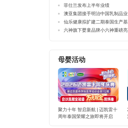
康证书通关要求
菲仕兰发布上半年业绩
澳亚集团接手明治中国乳制品业
仙乐健康拟扩建二期泰国生产基
六神旗下婴童品牌小六神重磅亮相2
母婴活动
聚力十年 智启新航 | 迈凯雷十
周年泰国荣耀之旅即将开启