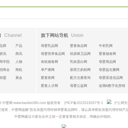
目
Channel
旗下网站导航
Union
品牌
产品
母婴乳品网
婴童食品网
牛初乳网
资讯
商讯
母婴营养食品网
纸尿裤卫品网
婴童辅食网
商学院
人物
有机辅食网
乳铁蛋白网
母婴用品网
招商会
商机
孕产康网
新西兰奶粉网
母婴益生菌网
加盟
展会
婴童装网
配方注册查询
母婴渠道优品网
婴童人才网
母婴公益网
追溯&数字化营销
26
中婴网
www.baobei360.com 版权所有
沪ICP备2022019207号-1
沪公网安备 
受侵害，中婴网提醒“您在加盟代理经销孕婴童品牌时，请认真考察欲加盟代理经销产品
中婴网建议大家在合作之前一定要签署相关协议，明确合作细则。