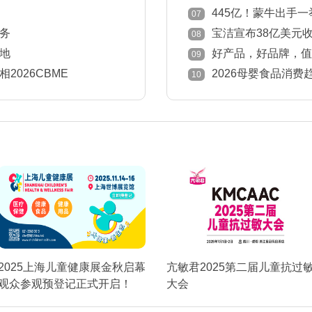
445亿！蒙牛出手
07
务
宝洁宣布38亿美元收
08
地
好产品，好品牌，值得被
09
中国孕婴童产业奖获奖榜
026CBME
2026母婴食品消
10
定感
2025上海儿童健康展金秋启幕
亢敏君2025第二届儿童抗过
观众参观预登记正式开启！
大会