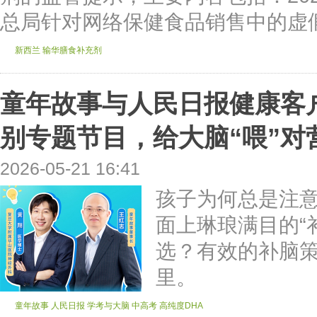
总局针对网络保健食品销售中的虚假
新西兰
输华膳食补充剂
童年故事与人民日报健康客
别专题节目，给大脑“喂”对营
2026-05-21 16:41
孩子为何总是注
面上琳琅满目的“
选？有效的补脑
里。
童年故事
人民日报
学考与大脑
中高考
高纯度DHA