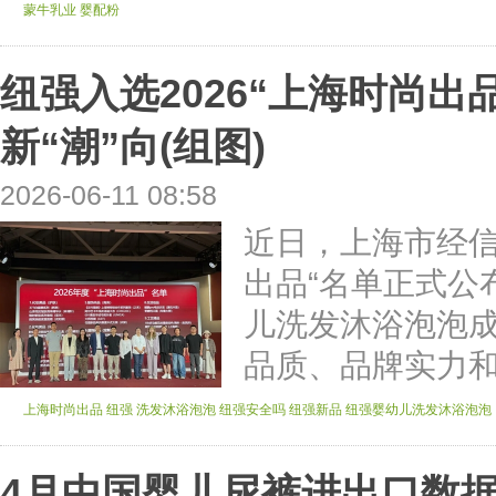
蒙牛乳业
婴配粉
纽强入选2026“上海时尚出
新“潮”向(组图)
2026-06-11 08:58
近日，上海市经信
出品“名单正式公
儿洗发沐浴泡泡
品质、品牌实力和用
上海时尚出品
纽强
洗发沐浴泡泡
纽强安全吗
纽强新品
纽强婴幼儿洗发沐浴泡泡
4月中国婴儿尿裤进出口数